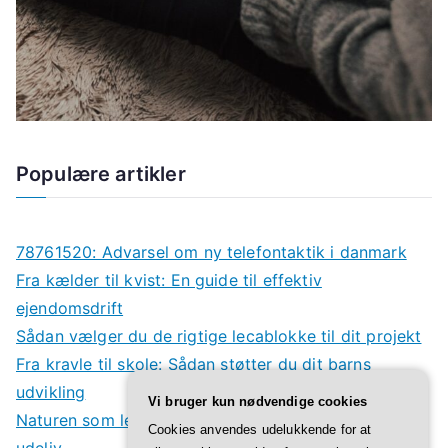
Populære artikler
78761520: Advarsel om ny telefontaktik i danmark
Fra kælder til kvist: En guide til effektiv
ejendomsdrift
Sådan vælger du de rigtige lecablokke til dit projekt
Fra kravle til skole: Sådan støtter du dit barns
udvikling
Vi bruger kun nødvendige cookies
Naturen som legeplads: Derfor har børn godt af
Cookies anvendes udelukkende for at