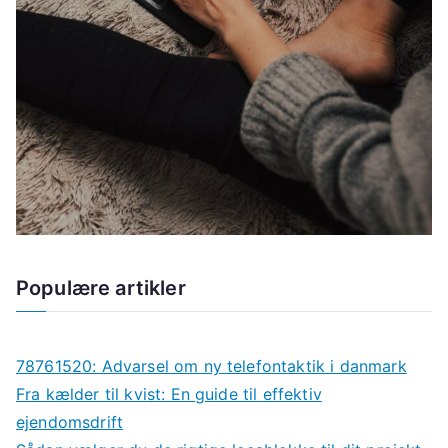
Populære artikler
78761520: Advarsel om ny telefontaktik i danmark
Fra kælder til kvist: En guide til effektiv
ejendomsdrift