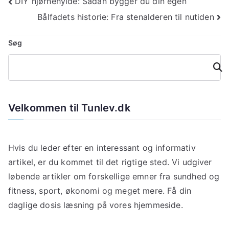
Indlægsnavigation
DIY hjørnehylde: Sådan bygger du din egen
Bålfadets historie: Fra stenalderen til nutiden
Søg
Søg
Velkommen til Tunlev.dk
Hvis du leder efter en interessant og informativ
artikel, er du kommet til det rigtige sted. Vi udgiver
løbende artikler om forskellige emner fra sundhed og
fitness, sport, økonomi og meget mere. Få din
daglige dosis læsning på vores hjemmeside.