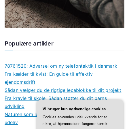
Populære artikler
78761520: Advarsel om ny telefontaktik i danmark
Fra kælder til kvist: En guide til effektiv
ejendomsdrift
Sådan vælger du de rigtige lecablokke til dit projekt
Fra kravle til skole: Sådan støtter du dit barns
udvikling
Vi bruger kun nødvendige cookies
Naturen som legeplads: Derfor har børn godt af
Cookies anvendes udelukkende for at
udeliv
sikre, at hjemmesiden fungerer korrekt.