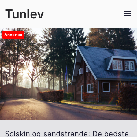
Videre
Tunlev
til
indhold
Annonce
Solskin og sandstrande: De bedste