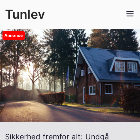
Videre
Tunlev
til
indhold
Annonce
Sikkerhed fremfor alt: Undgå