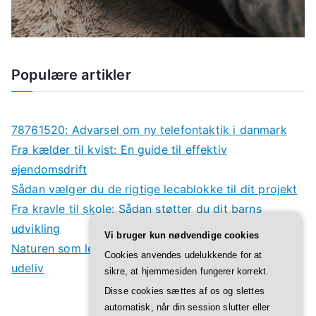
Populære artikler
78761520: Advarsel om ny telefontaktik i danmark
Fra kælder til kvist: En guide til effektiv
ejendomsdrift
Sådan vælger du de rigtige lecablokke til dit projekt
Fra kravle til skole: Sådan støtter du dit barns
udvikling
Vi bruger kun nødvendige cookies
Naturen som legeplads: Derfor har børn godt af
Cookies anvendes udelukkende for at
udeliv
sikre, at hjemmesiden fungerer korrekt.
Disse cookies sættes af os og slettes
automatisk, når din session slutter eller