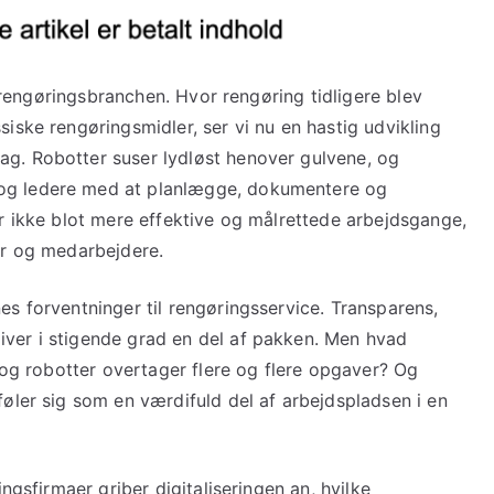
i rengøringsbranchen. Hvor rengøring tidligere blev
iske rengøringsmidler, ser vi nu en hastig udvikling
g. Robotter suser lydløst henover gulvene, og
og ledere med at planlægge, dokumentere og
r ikke blot mere effektive og målrettede arbejdsgange,
er og medarbejdere.
s forventninger til rengøringsservice. Transparens,
ver i stigende grad en del af pakken. Men hvad
r og robotter overtager flere og flere opgaver? Og
øler sig som en værdifuld del af arbejdspladsen i en
ngsfirmaer griber digitaliseringen an, hvilke