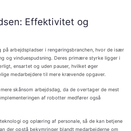
sen: Effektivitet og
og på arbejdspladser i rengøringsbranchen, hvor de især
ng og vinduespudsning. Deres primære styrke ligger i
rligt, ensartet og uden pauser, hvilket øger
kelige medarbejdere til mere krævende opgaver.
en mere skånsom arbejdsdag, da de overtager de mest
implementeringen af robotter medfører også
 teknologi og oplæring af personale, så de kan betjene
 kan der opstå bekymringer blandt medarbejderne om