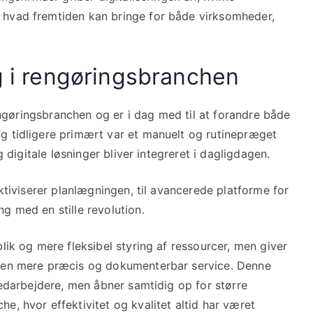
 hvad fremtiden kan bringe for både virksomheder,
g i rengøringsbranchen
 rengøringsbranchen og er i dag med til at forandre både
g tidligere primært var et manuelt og rutinepræget
g digitale løsninger bliver integreret i dagligdagen.
ektiviserer planlægningen, til avancerede platforme for
g med en stille revolution.
lik og mere fleksibel styring af ressourcer, men giver
e en mere præcis og dokumenterbar service. Denne
 medarbejdere, men åbner samtidig op for større
e, hvor effektivitet og kvalitet altid har været