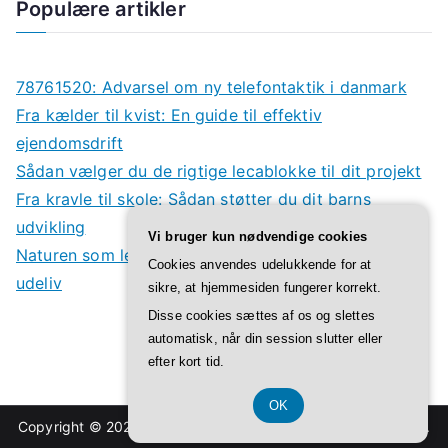
Populære artikler
78761520: Advarsel om ny telefontaktik i danmark
Fra kælder til kvist: En guide til effektiv
ejendomsdrift
Sådan vælger du de rigtige lecablokke til dit projekt
Fra kravle til skole: Sådan støtter du dit barns
udvikling
Vi bruger kun nødvendige cookies
Naturen som legeplads: Derfor har børn godt af
Cookies anvendes udelukkende for at
udeliv
sikre, at hjemmesiden fungerer korrekt.
Disse cookies sættes af os og slettes
automatisk, når din session slutter eller
efter kort tid.
OK
Copyright © 2026
Tunlev
. Powered by
Zakra
and
WordPress
.