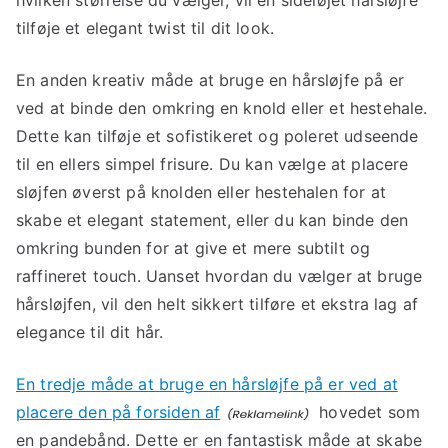
hvilken størrelse du vælger, vil en sideløjet hårsløjfe
tilføje et elegant twist til dit look.
En anden kreativ måde at bruge en hårsløjfe på er
ved at binde den omkring en knold eller et hestehale.
Dette kan tilføje et sofistikeret og poleret udseende
til en ellers simpel frisure. Du kan vælge at placere
sløjfen øverst på knolden eller hestehalen for at
skabe et elegant statement, eller du kan binde den
omkring bunden for at give et mere subtilt og
raffineret touch. Uanset hvordan du vælger at bruge
hårsløjfen, vil den helt sikkert tilføre et ekstra lag af
elegance til dit hår.
En tredje måde at bruge en hårsløjfe på er ved at
placere den på forsiden af
hovedet som
en pandebånd. Dette er en fantastisk måde at skabe