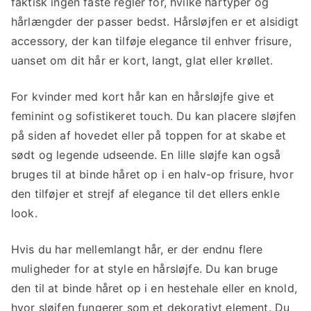
faktisk ingen faste regler for, hvilke hårtyper og
hårlængder der passer bedst. Hårsløjfen er et alsidigt
accessory, der kan tilføje elegance til enhver frisure,
uanset om dit hår er kort, langt, glat eller krøllet.
For kvinder med kort hår kan en hårsløjfe give et
feminint og sofistikeret touch. Du kan placere sløjfen
på siden af ​​hovedet eller på toppen for at skabe et
sødt og legende udseende. En lille sløjfe kan også
bruges til at binde håret op i en halv-op frisure, hvor
den tilføjer et strejf af elegance til det ellers enkle
look.
Hvis du har mellemlangt hår, er der endnu flere
muligheder for at style en hårsløjfe. Du kan bruge
den til at binde håret op i en hestehale eller en knold,
hvor sløjfen fungerer som et dekorativt element. Du