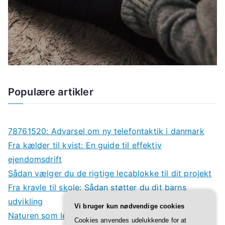
Populære artikler
78761520: Advarsel om ny telefontaktik i danmark
Fra kælder til kvist: En guide til effektiv
ejendomsdrift
Sådan vælger du de rigtige lecablokke til dit projekt
Fra kravle til skole: Sådan støtter du dit barns
udvikling
Vi bruger kun nødvendige cookies
Naturen som legeplads: Derfor har børn godt af
Cookies anvendes udelukkende for at