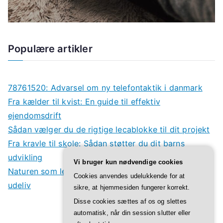
Populære artikler
78761520: Advarsel om ny telefontaktik i danmark
Fra kælder til kvist: En guide til effektiv
ejendomsdrift
Sådan vælger du de rigtige lecablokke til dit projekt
Fra kravle til skole: Sådan støtter du dit barns
udvikling
Vi bruger kun nødvendige cookies
Naturen som legeplads: Derfor har børn godt af
Cookies anvendes udelukkende for at
udeliv
sikre, at hjemmesiden fungerer korrekt.
Disse cookies sættes af os og slettes
automatisk, når din session slutter eller