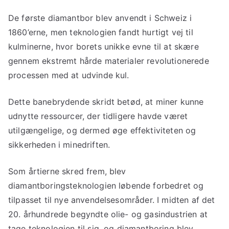
De første diamantbor blev anvendt i Schweiz i
1860’erne, men teknologien fandt hurtigt vej til
kulminerne, hvor borets unikke evne til at skære
gennem ekstremt hårde materialer revolutionerede
processen med at udvinde kul.
Dette banebrydende skridt betød, at miner kunne
udnytte ressourcer, der tidligere havde været
utilgængelige, og dermed øge effektiviteten og
sikkerheden i minedriften.
Som årtierne skred frem, blev
diamantboringsteknologien løbende forbedret og
tilpasset til nye anvendelsesområder. I midten af det
20. århundrede begyndte olie- og gasindustrien at
tage teknologien til sig, og diamantboring blev