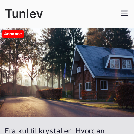
Videre
Tunlev
til
indhold
Annonce
Fra kul til krystaller: Hvordan