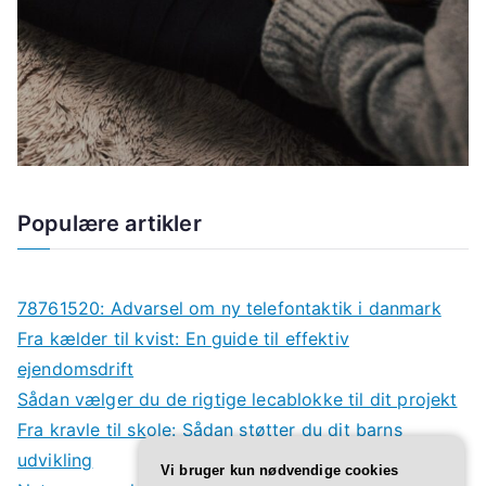
Populære artikler
78761520: Advarsel om ny telefontaktik i danmark
Fra kælder til kvist: En guide til effektiv
ejendomsdrift
Sådan vælger du de rigtige lecablokke til dit projekt
Fra kravle til skole: Sådan støtter du dit barns
udvikling
Vi bruger kun nødvendige cookies