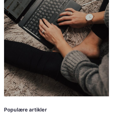
Populære artikler