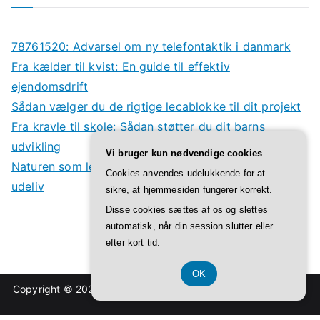
78761520: Advarsel om ny telefontaktik i danmark
Fra kælder til kvist: En guide til effektiv
ejendomsdrift
Sådan vælger du de rigtige lecablokke til dit projekt
Fra kravle til skole: Sådan støtter du dit barns
udvikling
Vi bruger kun nødvendige cookies
Naturen som legeplads: Derfor har børn godt af
Cookies anvendes udelukkende for at
udeliv
sikre, at hjemmesiden fungerer korrekt.
Disse cookies sættes af os og slettes
automatisk, når din session slutter eller
efter kort tid.
OK
Copyright © 2026
Tunlev
. Powered by
Zakra
and
WordPress
.