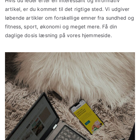
Hvis du leder efter en interessant og informativ
artikel, er du kommet til det rigtige sted. Vi udgiver
løbende artikler om forskellige emner fra sundhed og
fitness, sport, økonomi og meget mere. Få din
daglige dosis læsning på vores hjemmeside.