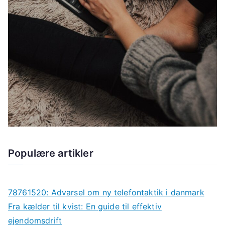
Populære artikler
78761520: Advarsel om ny telefontaktik i danmark
Fra kælder til kvist: En guide til effektiv
ejendomsdrift