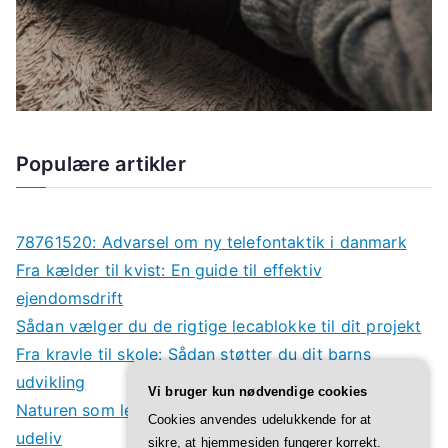
Populære artikler
78761520: Advarsel om ny telefontaktik i danmark
Fra kælder til kvist: En guide til effektiv
ejendomsdrift
Sådan vælger du de rigtige lecablokke til dit projekt
Fra kravle til skole: Sådan støtter du dit barns
udvikling
Vi bruger kun nødvendige cookies
Naturen som legeplads: Derfor har børn godt af
Cookies anvendes udelukkende for at
udeliv
sikre, at hjemmesiden fungerer korrekt.