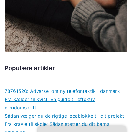
Populære artikler
78761520: Advarsel om ny telefontaktik i danmark
Fra kælder til kvist: En guide til effektiv
ejendomsdrift
Sådan vælger du de rigtige lecablokke til dit projekt
Fra kravle til skole: Sådan støtter du dit barns